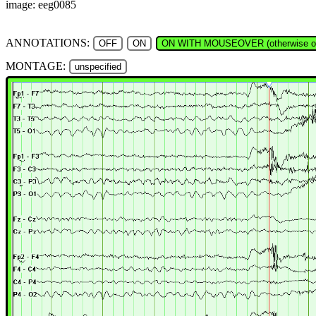
image: eeg0085
ANNOTATIONS:
OFF
ON
ON WITH MOUSEOVER (otherwise of
MONTAGE:
unspecified