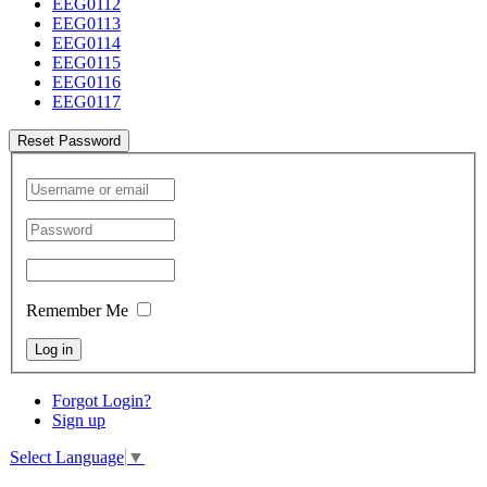
EEG0112
EEG0113
EEG0114
EEG0115
EEG0116
EEG0117
Reset Password
Remember Me
Log in
Forgot Login?
Sign up
Select Language
▼