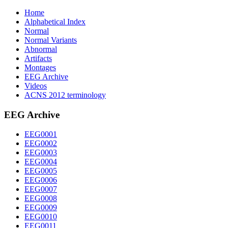
Home
Alphabetical Index
Normal
Normal Variants
Abnormal
Artifacts
Montages
EEG Archive
Videos
ACNS 2012 terminology
EEG Archive
EEG0001
EEG0002
EEG0003
EEG0004
EEG0005
EEG0006
EEG0007
EEG0008
EEG0009
EEG0010
EEG0011