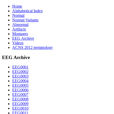
Home
Alphabetical Index
Normal
Normal Variants
Abnormal
Artifacts
Montages
EEG Archive
Videos
ACNS 2012 terminology
EEG Archive
EEG0001
EEG0002
EEG0003
EEG0004
EEG0005
EEG0006
EEG0007
EEG0008
EEG0009
EEG0010
EEG0011