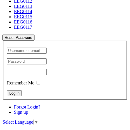
EEG0112
EEG0113
EEG0114
EEG0115
EEG0116
EEG0117
Reset Password
Remember Me
Log in
Forgot Login?
Sign up
Select Language
▼