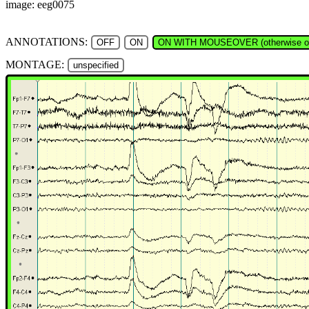
image: eeg0075
ANNOTATIONS:
OFF
ON
ON WITH MOUSEOVER (otherwise of
MONTAGE:
unspecified