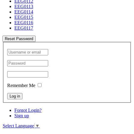
EEG0112
EEG0113
EEG0114
EEG0115
EEG0116
EEG0117
Reset Password
Remember Me
Log in
Forgot Login?
Sign up
Select Language
▼