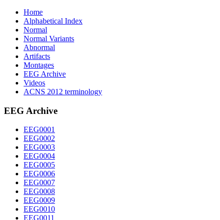
Home
Alphabetical Index
Normal
Normal Variants
Abnormal
Artifacts
Montages
EEG Archive
Videos
ACNS 2012 terminology
EEG Archive
EEG0001
EEG0002
EEG0003
EEG0004
EEG0005
EEG0006
EEG0007
EEG0008
EEG0009
EEG0010
EEG0011