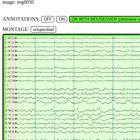
image: eeg0050
ANNOTATIONS:
OFF
ON
ON WITH MOUSEOVER (otherwise of
MONTAGE:
unspecified